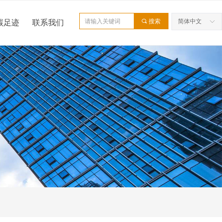
끠
搜索
简体中文
碳足迹
联系我们
ꀅ